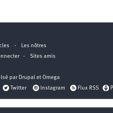
icles
-
Les nôtres
onnecter
-
Sites amis
lsé par
Drupal
et
Omega
Twitter
Instagram
Flux RSS