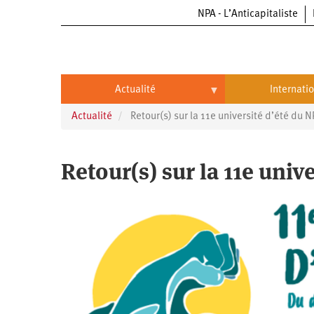
NPA - L’Anticapitaliste
Aller
au
contenu
principal
Actualité
Internati
Actualité
Retour(s) sur la 11e université d’été du 
Actualité
International
Politique
Brésil
Retour(s) sur la 11e univ
Entreprises
Chine
Oppressions
Entreprises
États-
Unis
Économie
Automobile
Oppressions
Continents
Écologie
Aéronautique
Antiracisme
Continents
Éducation
Commerce
Féminisme
Afrique