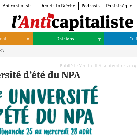
L’Anticapitaliste
Librairie La Brèche
Podcasts
Photothèque
onal
Opinions
Cul
NPA
Opinions
Culture
Histoire
Arts
Publié le Vendredi 6 septembre 2019
ersité d’été du NPA
Cinéma
Expositions
Livres
Musique