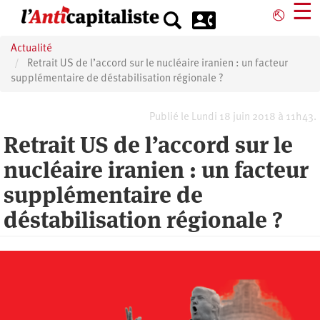
Aller
☰
⎋
au
contenu
Actualité
principal
Retrait US de l’accord sur le nucléaire iranien : un facteur
supplémentaire de déstabilisation régionale ?
Publié le Lundi 18 juin 2018 à 11h43.
Retrait US de l’accord sur le
nucléaire iranien : un facteur
supplémentaire de
déstabilisation régionale ?