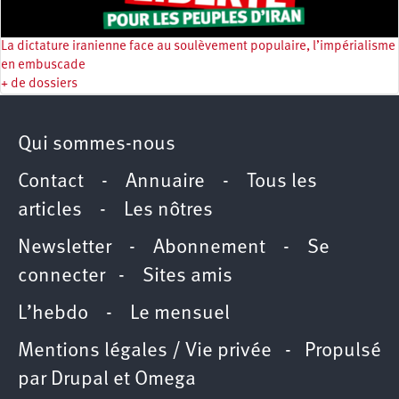
La dictature iranienne face au soulèvement populaire, l’impérialisme
en embuscade
+ de dossiers
Qui sommes-nous
Contact
-
Annuaire
-
Tous les
articles
-
Les nôtres
Newsletter
-
Abonnement
-
Se
connecter
-
Sites amis
L’hebdo
-
Le mensuel
Mentions légales / Vie privée
- Propulsé
par
Drupal
et
Omega