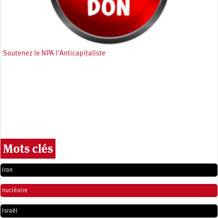
Soutenez le NPA l'Anticapitaliste
Mots clés
Iran
nucléaire
Israël