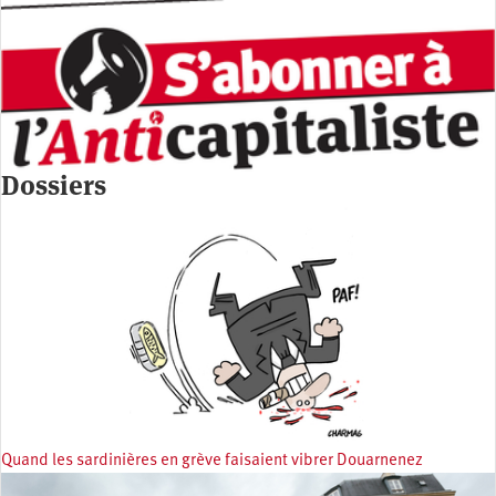
Dossiers
Quand les sardinières en grève faisaient vibrer Douarnenez