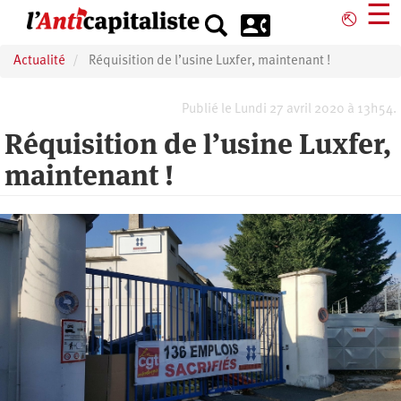
Aller
☰
⎋
au
contenu
Actualité
Réquisition de l’usine Luxfer, maintenant !
principal
Publié le Lundi 27 avril 2020 à 13h54.
Réquisition de l’usine Luxfer,
maintenant !