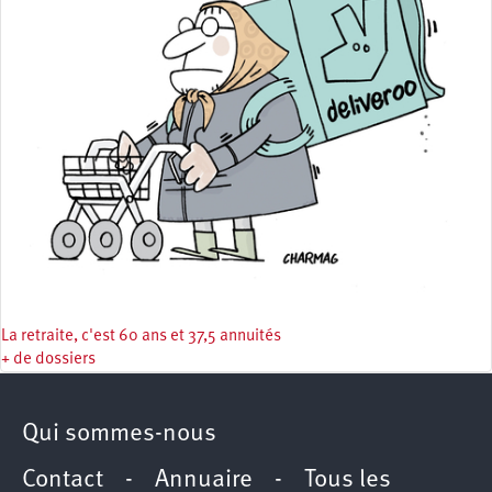
La retraite, c'est 60 ans et 37,5 annuités
+ de dossiers
Qui sommes-nous
Contact
-
Annuaire
-
Tous les