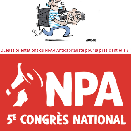
Quelles orientations du NPA-l’Anticapitaliste pour la présidentielle ?