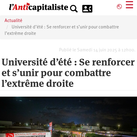
Aller
☰
⎋
au
contenu
Actualité
principal
Université d’été : Se renforcer et s’unir pour combattre
l’extrême droite
Publié le Samedi 14 juin 2025 à 12h00.
Université d’été : Se renforcer
et s’unir pour combattre
l’extrême droite