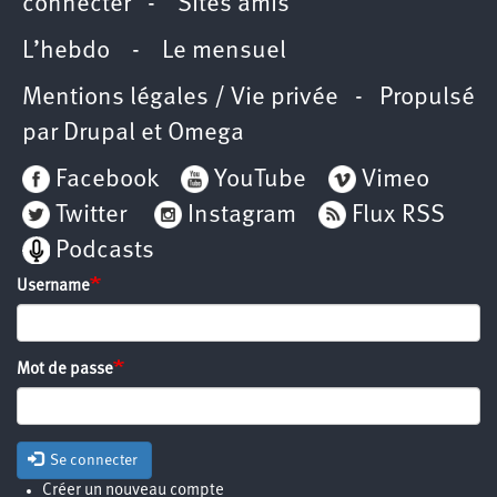
connecter
-
Sites amis
L’hebdo
-
Le mensuel
Mentions légales / Vie privée
- Propulsé
par
Drupal
et
Omega
Facebook
YouTube
Vimeo
Twitter
Instagram
Flux RSS
Podcasts
Username
Mot de passe
Se connecter
Créer un nouveau compte