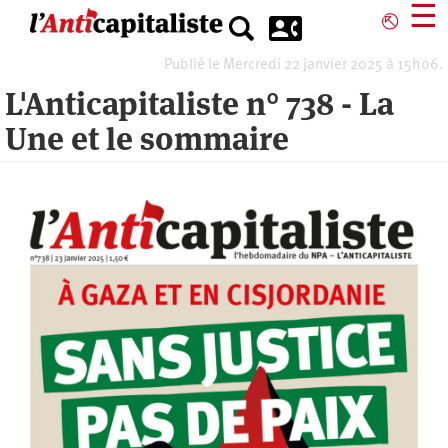
Aller
☰
⎋
au
contenu
Publié le Mercredi 22 janvier 2025 à 15h06.
principal
L'Anticapitaliste n° 738 - La
Une et le sommaire