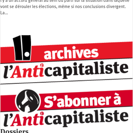
l y a un accord général au sein du parti sur la situation dans laquelle
vont se dérouler les élections, même si nos conclusions divergent.
La…
Dossiers