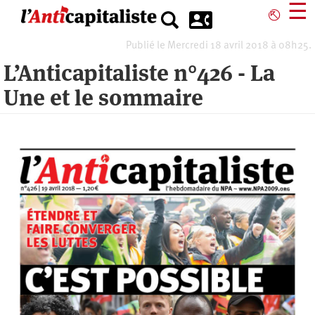
Aller
☰
⎋
au
contenu
Publié le Mercredi 18 avril 2018 à 08h25.
principal
L’Anticapitaliste n°426 - La
Une et le sommaire