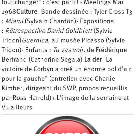
tout changer" : c'est parti ! - Meetings Mai
1968
Culture
- Bande dessinée : Tyler Cross T3
:
Miami
(Sylvain Chardon)- Expositions
:
Rétrospective David Goldblatt
(Sylvie
Tridon)
Guernica
, au musée Picasso
(Sylvie
Tridon)- Enfants :
Tu vas voir,
de Frédérique
Bertrand (Catherine Segala)
La der
"La
victoire de Corbyn a créé un énorme bol d’air
pour la gauche" (entretien avec Charlie
Kimber, dirigeant du SWP, propos recueillis
par Ross Harrold)+ L'image de la semaine et
Vu ailleurs