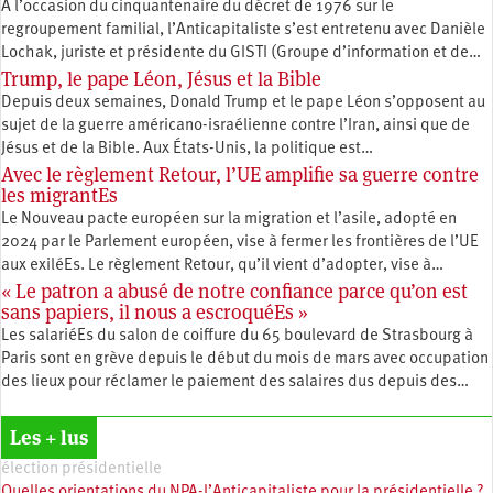
À l’occasion du cinquantenaire du décret de 1976 sur le
regroupement familial, l’Anticapitaliste s’est entretenu avec Danièle
Lochak, juriste et présidente du GISTI (Groupe d’information et de…
Trump, le pape Léon, Jésus et la Bible
Depuis deux semaines, Donald Trump et le pape Léon s’opposent au
sujet de la guerre américano-israélienne contre l’Iran, ainsi que de
Jésus et de la Bible. Aux États-Unis, la politique est…
Avec le règlement Retour, l’UE amplifie sa guerre contre
les migrantEs
Le Nouveau pacte européen sur la migration et l’asile, adopté en
2024 par le Parlement européen, vise à fermer les frontières de l’UE
aux exiléEs. Le règlement Retour, qu’il vient d’adopter, vise à…
« Le patron a abusé de notre confiance parce qu’on est
sans papiers, il nous a escroquéEs »
Les salariéEs du salon de coiffure du 65 boulevard de Strasbourg à
Paris sont en grève depuis le début du mois de mars avec occupation
des lieux pour réclamer le paiement des salaires dus depuis des…
Les + lus
élection présidentielle
Quelles orientations du NPA-l’Anticapitaliste pour la présidentielle ?