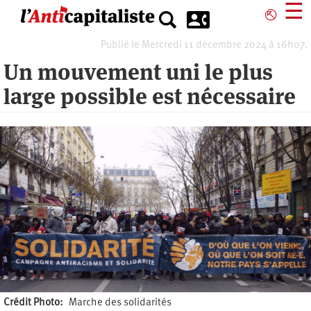
Aller
☰
⎋
au
contenu
Publié le Mercredi 11 décembre 2024 à 16h07.
principal
Un mouvement uni le plus
large possible est nécessaire
Crédit Photo
Marche des solidarités