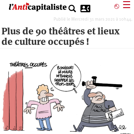
Aller
☰
⎋
au
contenu
Publié le Mercredi 31 mars 2021 à 10h44.
principal
Plus de 90 théâtres et lieux
de culture occupés !