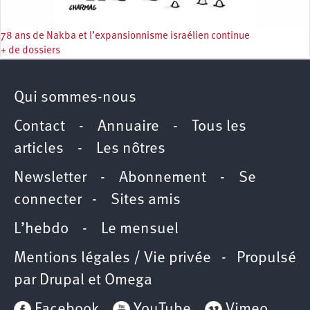
78 ans de Nakba et l’expansionnisme israélien continue
+ de dossiers
Qui sommes-nous
Contact
-
Annuaire
-
Tous les
articles
-
Les nôtres
Newsletter
-
Abonnement
-
Se
connecter
-
Sites amis
L’hebdo
-
Le mensuel
Mentions légales / Vie privée
- Propulsé
par
Drupal
et
Omega
Facebook
YouTube
Vimeo