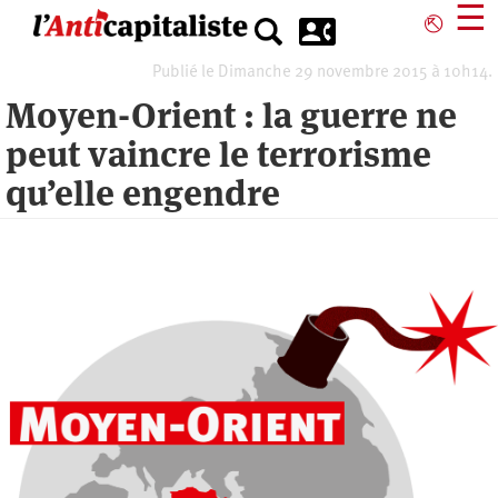
Aller
☰
⎋
au
contenu
Publié le Dimanche 29 novembre 2015 à 10h14.
principal
Moyen-Orient : la guerre ne
peut vaincre le terrorisme
qu’elle engendre