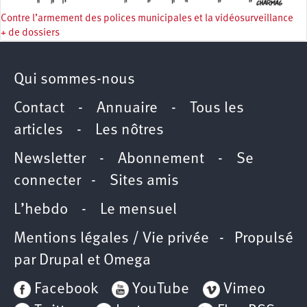
Contre l’armement des polices municipales et la vidéosurveillance
+ de dossiers
Qui sommes-nous
Contact
-
Annuaire
-
Tous les
articles
-
Les nôtres
Newsletter
-
Abonnement
-
Se
connecter
-
Sites amis
L’hebdo
-
Le mensuel
Mentions légales / Vie privée
- Propulsé
par
Drupal
et
Omega
Facebook
YouTube
Vimeo