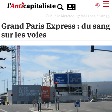
Aller
☰
⎋
au
contenu
Publié le Mercredi 17 mai 2023 à 10h59.
principal
Grand Paris Express : du sang
sur les voies