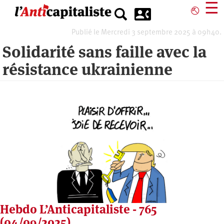
Aller
☰
⎋
au
contenu
Publié le Mercredi 3 septembre 2025 à 09h40.
principal
Solidarité sans faille avec la
résistance ukrainienne
Hebdo L’Anticapitaliste - 765
(04/09/2025)