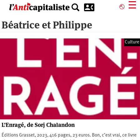
Aller
☰
⎋
au
contenu
Béatrice et Philippe
principal
Culture
L’Enragé, de Sorj Chalandon
Éditions Grasset, 2023, 416 pages, 23 euros. Bon, c’est vrai, ce livre