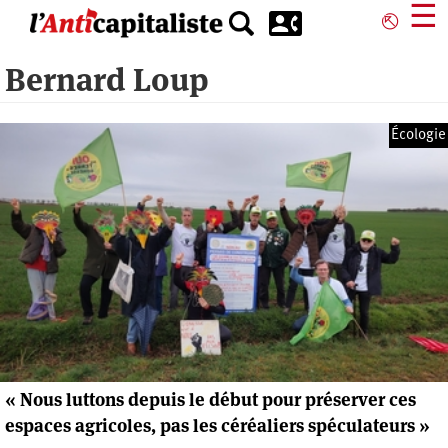
Aller
☰
⎋
au
contenu
Bernard Loup
principal
Écologie
« Nous luttons depuis le début pour préserver ces
espaces agricoles, pas les céréaliers spéculateurs »