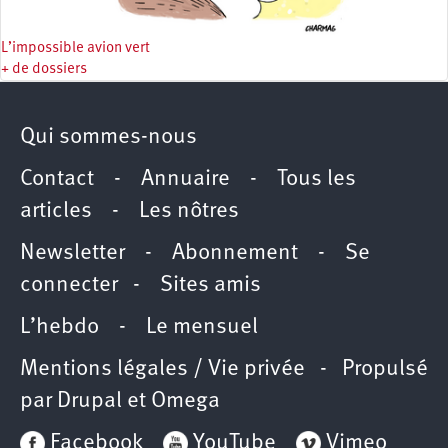
L’impossible avion vert
+ de dossiers
Qui sommes-nous
Contact
-
Annuaire
-
Tous les
articles
-
Les nôtres
Newsletter
-
Abonnement
-
Se
connecter
-
Sites amis
L’hebdo
-
Le mensuel
Mentions légales / Vie privée
- Propulsé
par
Drupal
et
Omega
Facebook
YouTube
Vimeo