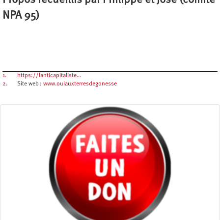
Propos recueillis par Philippe et José (comité
NPA 95)
1.
https://lanticapitaliste…
2.
Site web :
www.ouiauxterresdegonesse