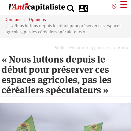
Aller
☰
⎋
au
contenu
Opinions
Opinions
principal
« Nous luttons depuis le début pour préserver ces espaces
agricoles, pas les céréaliers spéculateurs »
Publié le Vendredi 13 juin 2025 à 16h00.
« Nous luttons depuis le
début pour préserver ces
espaces agricoles, pas les
céréaliers spéculateurs »