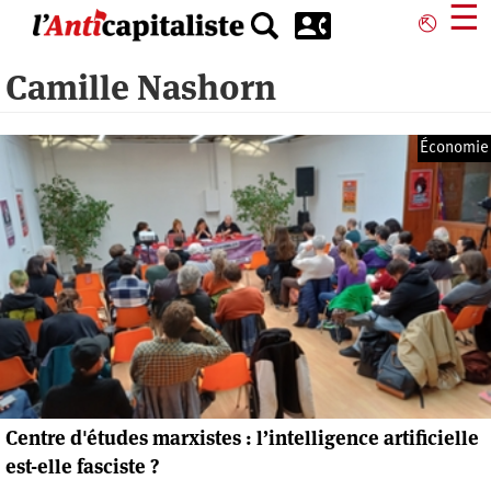
Aller
☰
⎋
au
contenu
Camille Nashorn
principal
Économie
Centre d'études marxistes : l’intelligence artificielle
est-elle fasciste ?