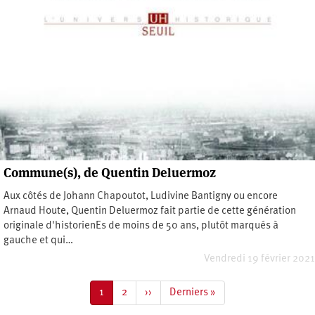
Commune(s), de Quentin Deluermoz
Aux côtés de Johann Chapoutot, Ludivine Bantigny ou encore
Arnaud Houte, Quentin Deluermoz fait partie de cette génération
originale d'historienEs de moins de 50 ans, plutôt marqués à
gauche et qui…
Vendredi 19 février 2021
Pagination
Page
1
Page
2
Page
››
Dernière
Derniers »
courante
suivante
page