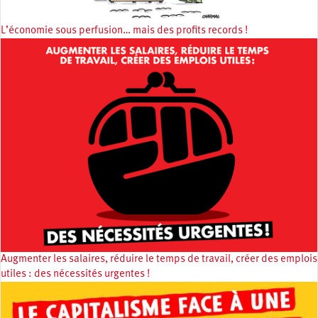
L’économie sous perfusion… mais des profits records !
Augmenter les salaires, réduire le temps de travail, créer des emplois
utiles : des nécessités urgentes !