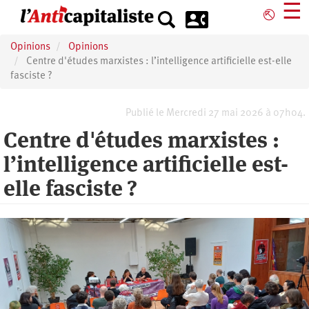
Aller
☰
⎋
au
contenu
Opinions
Opinions
principal
Centre d'études marxistes : l’intelligence artificielle est-elle
fasciste ?
Publié le Mercredi 27 mai 2026 à 07h04.
Centre d'études marxistes :
l’intelligence artificielle est-
elle fasciste ?