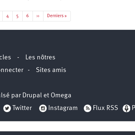
age
Page
4
Page
5
Page
6
Page
››
Dernière
Derniers »
suivante
page
icles
-
Les nôtres
onnecter
-
Sites amis
lsé par
Drupal
et
Omega
Twitter
Instagram
Flux RSS