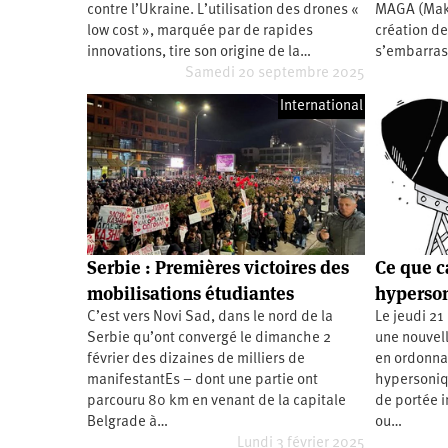
contre l’Ukraine. L’utilisation des drones «
MAGA (Make
Santé
Hôpitaux
LGBTI
Amérique
du
low cost », marquée par de rapides
création de
Nord
innovations, tire son origine de la…
s’embarras
Vidéos
SNCF
Amérique
latine
Samedi 20 septembre 2025
Dans
Services
Asie
International
mon
publics
département
Europe
Moyen-
Orient
Océanie
Serbie : Premières victoires des
Ce que c
mobilisations étudiantes
hyperso
C’est vers Novi Sad, dans le nord de la
Le jeudi 21
Serbie qu’ont convergé le dimanche 2
une nouvel
février des dizaines de milliers de
en ordonna
manifestantEs – dont une partie ont
hypersoniqu
parcouru 80 km en venant de la capitale
de portée i
Belgrade à…
ou…
Lundi 3 février 2025