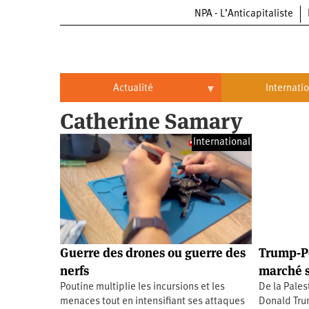
NPA - L’Anticapitaliste
Aller
au
contenu
principal
Actualité
Internati
Catherine Samary
Actualité
International
International
Politique
Brésil
Entreprises
Chine
Oppressions
Entreprises
États-
Unis
Économie
Automobile
Oppressions
Continents
Guerre des drones ou guerre des
Trump-Po
Écologie
Aéronautique
Antiracisme
Continents
nerfs
marché s
Poutine multiplie les incursions et les
De la Palest
Éducation
Commerce
Féminisme
Afrique
menaces tout en intensifiant ses attaques
Donald Tru