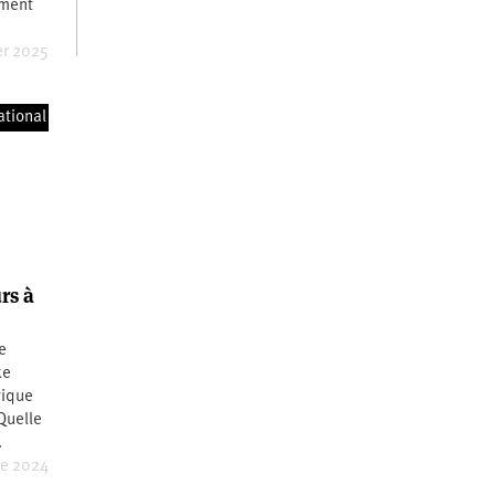
ement
er 2025
ational
rs à
e
ke
gique
 Quelle
…
re 2024