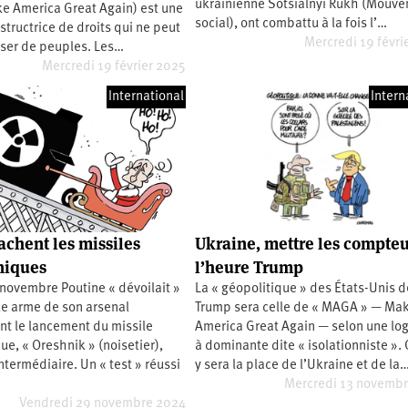
ukrainienne Sotsialnyi Rukh (Mouv
 America Great Again) est une
social), ont combattu à la fois l’…
structrice de droits qui ne peut
Mercredi 19 févri
ser de peuples. Les…
Mercredi 19 février 2025
International
Intern
achent les missiles
Ukraine, mettre les compteu
niques
l’heure Trump
 novembre Poutine « dévoilait »
La « géopolitique » des États-Unis d
le arme de son arsenal
Trump sera celle de « MAGA » — Ma
nt le lancement du missile
America Great Again — selon une lo
e, « Oreshnik » (noisetier),
à dominante dite « isolationniste ».
ntermédiaire. Un « test » réussi
y sera la place de l’Ukraine et de la
Mercredi 13 novemb
Vendredi 29 novembre 2024