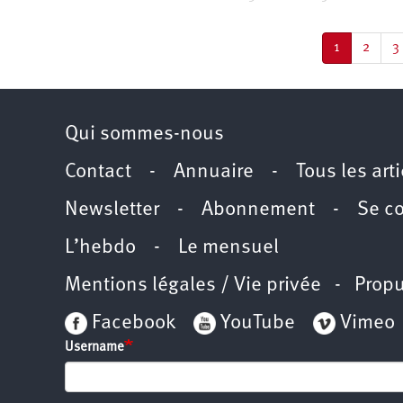
Pagination
Page
1
Page
2
P
3
courante
Qui sommes-nous
Contact
-
Annuaire
-
Tous les art
Newsletter
-
Abonnement
-
Se c
L’hebdo
-
Le mensuel
Mentions légales / Vie privée
- Propu
Facebook
YouTube
Vimeo
Username