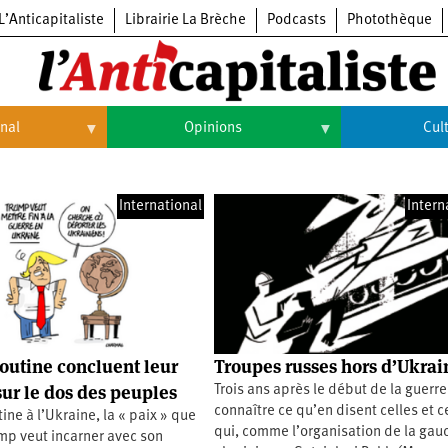
L’Anticapitaliste
Librairie La Brèche
Podcasts
Photothèque
onal
Opinions
Cul
Opinions
Culture
International
Intern
Histoire
Arts
Cinéma
Expositions
Livres
utine concluent leur
Troupes russes hors d’Ukrai
Musique
ur le dos des peuples
Trois ans après le début de la guerre,
connaître ce qu’en disent celles et 
ine à l’Ukraine, la « paix » que
qui, comme l’organisation de la gau
mp veut incarner avec son