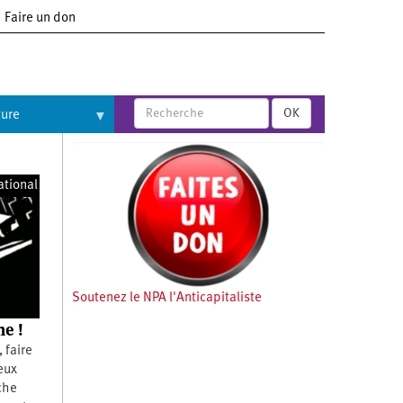
Faire un don
OK
ture
ational
Soutenez le NPA l'Anticapitaliste
ne !
 faire
ceux
che