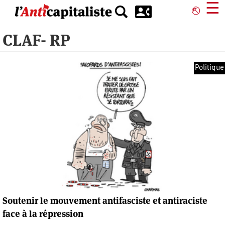
Aller
☰
⎋
au
contenu
CLAF- RP
principal
Politique
Soutenir le mouvement antifasciste et antiraciste
face à la répression