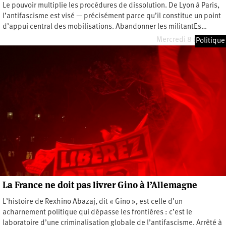
Le pouvoir multiplie les procédures de dissolution. De Lyon à Paris,
l’antifascisme est visé — précisément parce qu’il constitue un point
d’appui central des mobilisations. Abandonner les militantEs…
Mercredi 8 avril 2026
Politique
La France ne doit pas livrer Gino à l’Allemagne
L’histoire de Rexhino Abazaj, dit « Gino », est celle d’un
acharnement politique qui dépasse les frontières : c’est le
laboratoire d’une criminalisation globale de l’antifascisme. Arrêté à