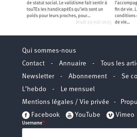
de statut social. Le validisme fait sentir à
l’accompag
Santé
Hôpitaux
LGBTI
Amérique
du
touTEs les handicapéEs qu’iels sont un
fin de vie. 
Nord
poids pour leurs proches, pour…
conditions
Vidéos
SNCF
Amérique
latine
Jeudi 29 mai 2025
de vie…
Dans
Services
Asie
mon
publics
département
Europe
Qui sommes-nous
Moyen-
Orient
Contact
-
Annuaire
-
Tous les art
Océanie
Newsletter
-
Abonnement
-
Se c
L’hebdo
-
Le mensuel
Mentions légales / Vie privée
- Propu
Facebook
YouTube
Vimeo
Username