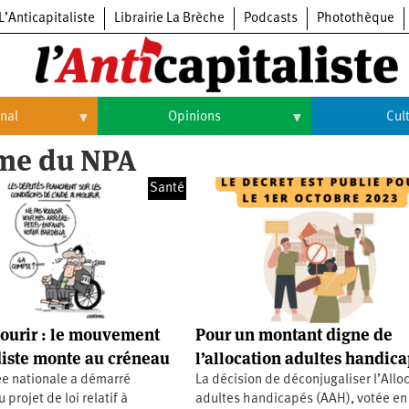
L’Anticapitaliste
Librairie La Brèche
Podcasts
Photothèque
onal
Opinions
Cul
sme du NPA
Opinions
Culture
Santé
Histoire
Arts
Cinéma
Expositions
Livres
ourir : le mouvement
Pour un montant digne de
Musique
diste monte au créneau
l’allocation adultes handic
e nationale a démarré
La décision de déconjugaliser l’Allo
projet de loi relatif à
adultes handicapés (AAH), votée en