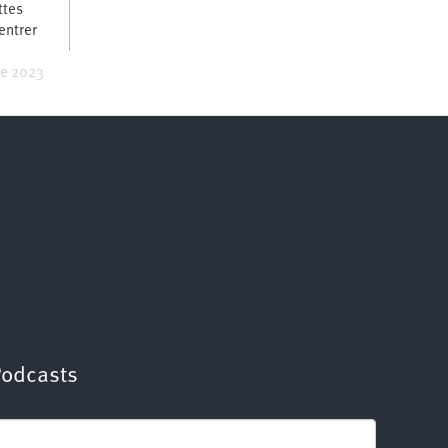
ttes
’entrer
re 2023
Podcasts