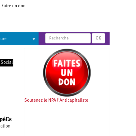
Faire un don
OK
ture
Social
Soutenez le NPA l'Anticapitaliste
apéEs
cation