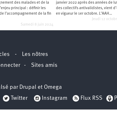
nement des malades et de la
janvier 2022 après des années de lu
L’enjeu principal : définir les
des collectifs antivalidistes, vient d
 de l’accompagnement de la fin
en vigueur le 1er octobre. L’AAH…
Jeudi 12 octob
Samedi 8 juin 2024
icles
-
Les nôtres
onnecter
-
Sites amis
lsé par
Drupal
et
Omega
Twitter
Instagram
Flux RSS