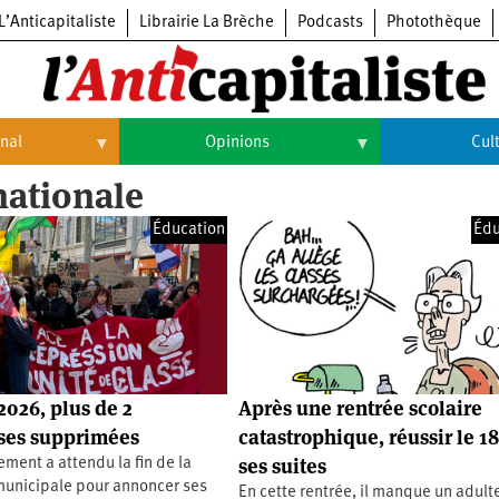
L’Anticapitaliste
Librairie La Brèche
Podcasts
Photothèque
onal
Opinions
Cul
ationale
Opinions
Culture
Éducation
Édu
Histoire
Arts
Cinéma
Expositions
Livres
2026, plus de 2
Après une rentrée scolaire
Musique
ses supprimées
catastrophique, réussir le 18
ses suites
ment a attendu la fin de la
unicipale pour annoncer ses
En cette rentrée, il manque un adult