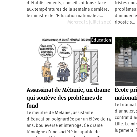
d’établissements, conseils bidons : face
tristes nou
Santé
Hôpitaux
LGBTI
Amérique
du
aux températures de la semaine dernière,
problèmes b
Nord
le ministre de l’Éducation nationale a…
diminuer l
Vidéos
SNCF
Amérique
latine
Mercredi 1 juillet 2026
riposte s…
Dans
Services
Asie
mon
publics
département
Éducation
Europe
Moyen-
Orient
Océanie
Assassinat de Mélanie, un drame
École pri
qui soulève des problèmes de
national
fond
Le tribunal 
d’annuler, 
Le meurtre de Mélanie, assistante
contrat d’a
d’éducation poignardée par un élève de 14
Lille. Le mi
ans, bouleverse et interroge. Ce drame
jugement. R
témoigne d’une société incapable de