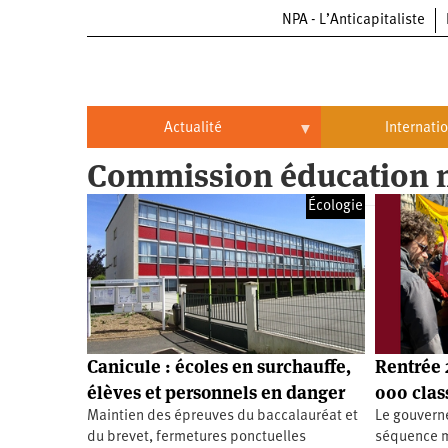
NPA - L’Anticapitaliste
Aller
au
contenu
principal
Actualité
Internati
Commission éducation n
Actualité
International
Écologie
Politique
Brésil
Entreprises
Chine
Oppressions
Entreprises
États-
Unis
Économie
Automobile
Oppressions
Continents
Canicule : écoles en surchauffe,
Rentrée 
Écologie
Aéronautique
Antiracisme
Continents
élèves et personnels en danger
000 clas
Maintien des épreuves du baccalauréat et
Le gouverne
Éducation
Commerce
Féminisme
Afrique
du brevet, fermetures ponctuelles
séquence m