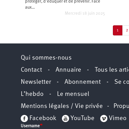
protéger, d’éduquer et de prévenir. Face
aux…
Mercredi 18 juin 2025
Pagination
Page
1
P
2
couran
Qui sommes-nous
Contact
-
Annuaire
-
Tous les art
Newsletter
-
Abonnement
-
Se c
L’hebdo
-
Le mensuel
Mentions légales / Vie privée
- Propu
Facebook
YouTube
Vimeo
Username