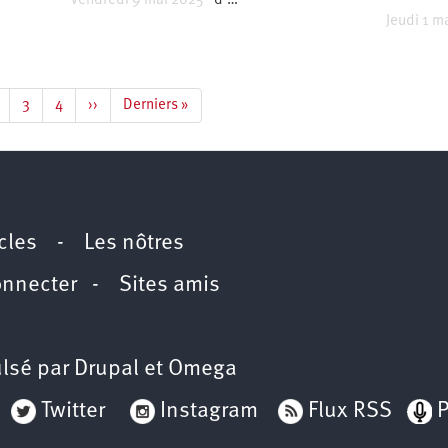
Vendredi 9 mai 2025
d’…
Jeudi 1 m
age
Page
3
Page
4
Page
››
Dernière
Derniers »
te
suivante
page
icles
-
Les nôtres
onnecter
-
Sites amis
lsé par
Drupal
et
Omega
Twitter
Instagram
Flux RSS