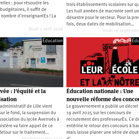
velles : pour résoudre les
trois établissements scolaires sur q
udgétaires, il suffit de
Les huit années de macronie sont u
e nombre d’enseignantEs ! La
désastre pour le secteur. Pour la pr
fois, deux dates de mobilisation…
Jeudi 2 avril 2026
Jeudi 18 septemb
Éducation
Édu
vée : l’équité et la
Éducation nationale : Une
isation
nouvelle réforme des conco
administratif de Lille vient
Le gouvernement a publié un décret 
sur le fond, la suspension du
19 avril 2025 sur les concours de
ssociation du lycée Averroès à
recrutement des professeurEs. Ce d
nistère va faire appel de ce
entérine le retour des concours à ba
etour sur le traitement…
mais laisse planer une série de dout