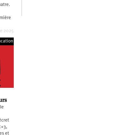
uatre.
n
emière
re 2025
cation
urs
le
écret
c+3,
es et