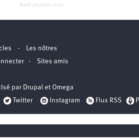
Mardi 28 janvier 2020
icles
-
Les nôtres
onnecter
-
Sites amis
lsé par
Drupal
et
Omega
Twitter
Instagram
Flux RSS