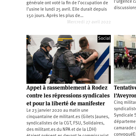
l’urgence c
générale ont voté la fin de l’occupation de
Santé
Hôpitaux
LGBTI
Amérique
discussion
du
l’usine le lundi 25 avril. Elle durait depuis
Nord
150 jours. Après les plus de…
Vidéos
SNCF
Amérique
latine
Mercredi 27 avril 2022
Dans
Services
Asie
mon
publics
Social
département
Europe
Moyen-
Orient
Océanie
Appel à rassemblement à Rodez
Tentativ
contre les répressions syndicales
l’Aveyro
et pour la liberté de manifester
Cinq milita
syndicalist
Le 23 janvier 2020 au matin une
Syndicale S
cinquantaine de militant.es (Gilets Jaunes,
département
syndicalistes de la CGT, FSU, Solidaires,
camarade du
des militant.es du NPA et de la LDH)
convoquéE