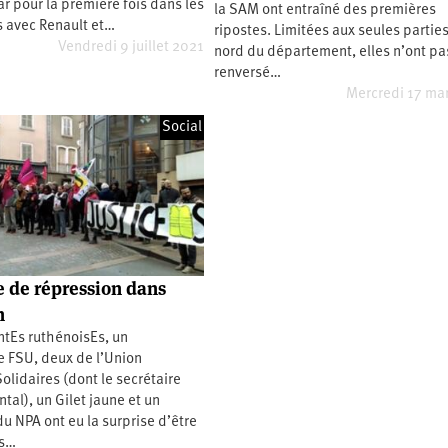
ar pour la première fois dans les
la SAM ont entraîné des premières
s avec Renault et…
ripostes. Limitées aux seules partie
Vendredi 9 juillet 2021
nord du département, elles n’ont pa
renversé…
Mercredi 17 ma
Social
e de répression dans
n
ntEs ruthénoisEs, un
e FSU, deux de l’Union
olidaires (dont le secrétaire
al), un Gilet jaune et un
 NPA ont eu la surprise d’être
s…