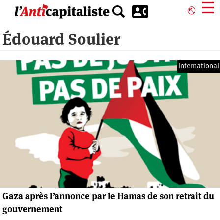
Aller
☰
⎋
au
contenu
Édouard Soulier
principal
International
Gaza après l’annonce par le Hamas de son retrait du
gouvernement