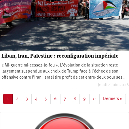
Liban, Iran, Palestine : reconfiguration impériale
« Mi-guerre mi-cessez-le-feu ». L’évolution de la situation reste
largement suspendue aux choix de Trump face à l’échec de son
offensive contre l’Iran. Israël tire profit de cet entre-deux pour ses…
Jeudi 4 juin 2026
Pagination
Page
1
Page
2
Page
3
Page
4
Page
5
Page
6
Page
7
Page
8
Page
9
Page
››
Dernière
Derniers »
courante
suivante
page