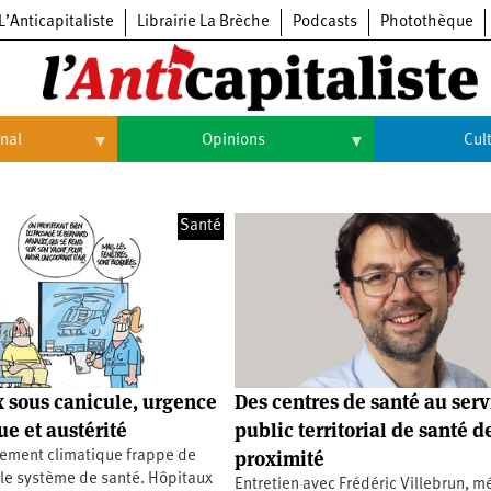
L’Anticapitaliste
Librairie La Brèche
Podcasts
Photothèque
onal
Opinions
Cul
Opinions
Culture
Santé
Histoire
Arts
Cinéma
Expositions
Livres
 sous canicule, urgence
Des centres de santé au serv
Musique
ue et austérité
public territorial de santé d
proximité
fement climatique frappe de
 le système de santé. Hôpitaux
Entretien avec Frédéric Villebrun, 