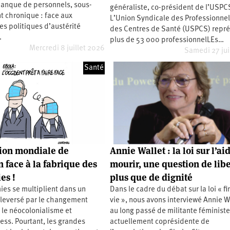
manque de personnels, sous-
généraliste, co-président de l’USPC
t chronique : face aux
L’Union Syndicale des Professionne
les politiques d’austérité
des Centres de Santé (USPCS) repr
…
plus de 53 000 professionnelLEs…
Mercredi 8 juillet 2026
Samedi 27 ju
Santé
tion mondiale de
Annie Wallet : la loi sur l’ai
n face à la fabrique des
mourir, une question de lib
es !
plus que de dignité
es se multiplient dans un
Dans le cadre du débat sur la loi « fi
eversé par le changement
vie », nous avons interviewé Annie W
 le néocolonialisme et
au long passé de militante féministe
ess. Pourtant, les grandes
actuellement coprésidente de