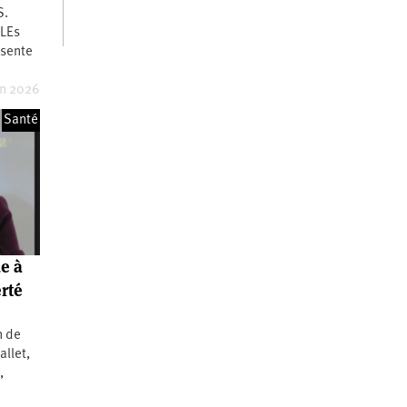
S.
lLEs
ésente
in 2026
Santé
de à
erté
n de
allet,
,