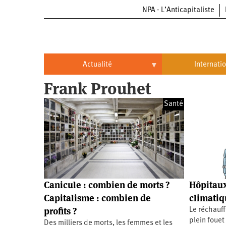
NPA - L’Anticapitaliste
Aller
au
contenu
principal
Actualité
Internati
Frank Prouhet
Actualité
International
Santé
Politique
Brésil
Entreprises
Chine
Oppressions
Entreprises
États-
Unis
Économie
Automobile
Oppressions
Continents
Canicule : combien de morts ?
Hôpitaux
Écologie
Aéronautique
Antiracisme
Continents
Capitalisme : combien de
climatiq
profits ?
Le réchauf
Éducation
Commerce
Féminisme
Afrique
plein fouet
Des milliers de morts, les femmes et les