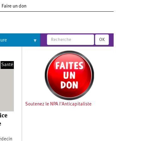
Faire un don
OK
ture
Santé
Soutenez le NPA l'Anticapitaliste
ice
e
médecin