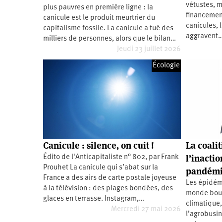
vétustes, 
plus pauvres en première ligne : la
Santé
Hôpitaux
LGBTI
Amérique
du
financemen
canicule est le produit meurtrier du
Nord
canicules, 
capitalisme fossile. La canicule a tué des
Vidéos
SNCF
Amérique
latine
aggravent
milliers de personnes, alors que le bilan…
Jeudi 23 juillet 2026
Dans
Services
Asie
mon
publics
département
Écologie
Europe
Moyen-
Orient
Océanie
Canicule : silence, on cuit !
La coali
l’inactio
Édito de l'Anticapitaliste n° 802, par Frank
Prouhet La canicule qui s’abat sur la
pandémi
France a des airs de carte postale joyeuse
Les épidémi
à la télévision : des plages bondées, des
monde boul
glaces en terrasse. Instagram,…
climatique,
Mercredi 27 mai 2026
l’agrobusin