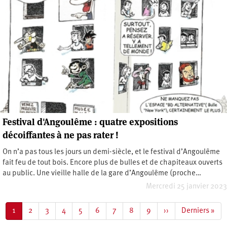
Festival d'Angoulême : quatre expositions
décoiffantes à ne pas rater !
On n’a pas tous les jours un demi-siècle, et le festival d’Angoulême
fait feu de tout bois. Encore plus de bulles et de chapiteaux ouverts
au public. Une vieille halle de la gare d’Angoulême (proche…
Mercredi 25 janvier 2023
Pagination
Page
1
Page
2
Page
3
Page
4
Page
5
Page
6
Page
7
Page
8
Page
9
Page
››
Dernière
Derniers »
courante
suivante
page