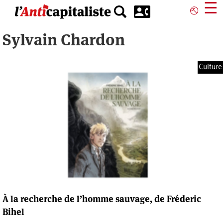
Aller
☰
⎋
au
contenu
Sylvain Chardon
principal
Culture
À la recherche de l’homme sauvage, de Fréderic
Bihel