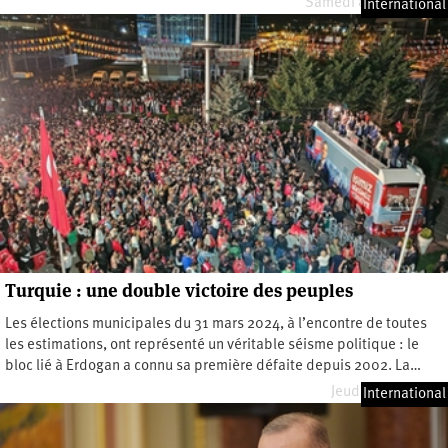
Samedi 8 février 2025
International
Turquie : une double victoire des peuples
Les élections municipales du 31 mars 2024, à l’encontre de toutes
les estimations, ont représenté un véritable séisme politique : le
bloc lié à Erdogan a connu sa première défaite depuis 2002. La…
Jeudi 11 avril 2024
International