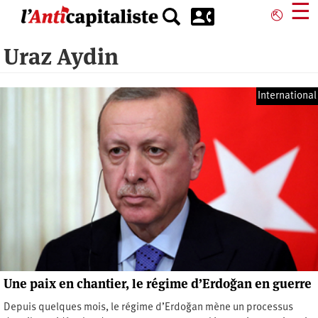
Aller
☰
⎋
au
contenu
Uraz Aydin
principal
International
Une paix en chantier, le régime d’Erdoğan en guerre
Depuis quelques mois, le régime d’Erdoğan mène un processus