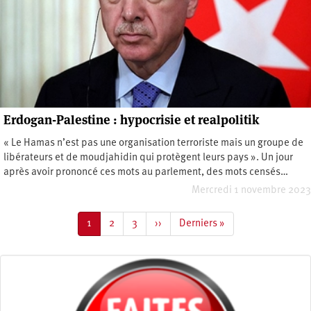
Erdogan-Palestine : hypocrisie et realpolitik
« Le Hamas n’est pas une organisation terroriste mais un groupe de
libérateurs et de moudjahidin qui protègent leurs pays ». Un jour
après avoir prononcé ces mots au parlement, des mots censés…
Mercredi 1 novembre 2023
Pagination
Page
1
Page
2
Page
3
Page
››
Dernière
Derniers »
courante
suivante
page