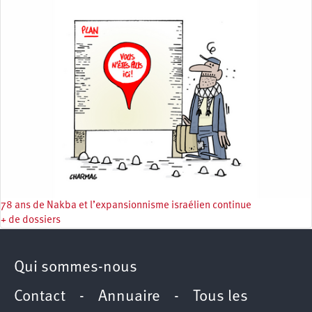
78 ans de Nakba et l’expansionnisme israélien continue
+ de dossiers
Qui sommes-nous
Contact
-
Annuaire
-
Tous les