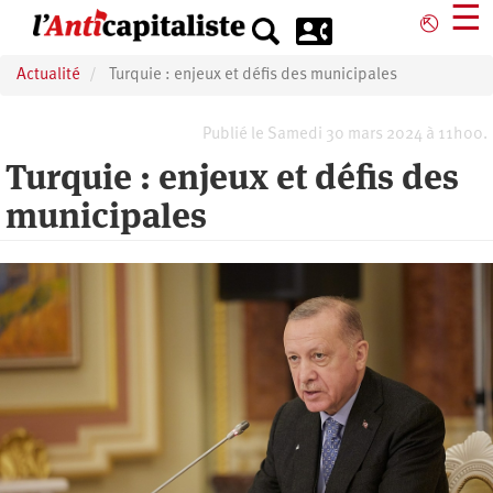
Aller
☰
⎋
au
contenu
Actualité
Turquie : enjeux et défis des municipales
principal
Publié le Samedi 30 mars 2024 à 11h00.
Turquie : enjeux et défis des
municipales