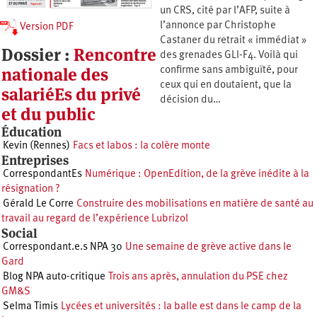
un CRS, cité par l’AFP, suite à
l’annonce par Christophe
Version PDF
Castaner du retrait « immédiat »
Dossier :
Rencontre
des grenades GLI-F4. Voilà qui
nationale des
confirme sans ambiguïté, pour
ceux qui en doutaient, que la
salariéEs du privé
décision du…
et du public
Éducation
Kevin (Rennes)
Facs et labos : la colère monte
Entreprises
CorrespondantEs
Numérique : OpenEdition, de la grève inédite à la
résignation ?
Gérald Le Corre
Construire des mobilisations en matière de santé au
travail au regard de l’expérience Lubrizol
Social
Correspondant.e.s NPA 30
Une semaine de grève active dans le
Gard
Blog NPA auto-critique
Trois ans après, annulation du PSE chez
GM&S
Selma Timis
Lycées et universités : la balle est dans le camp de la