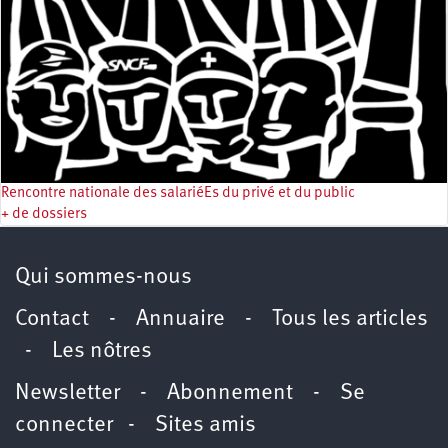
Rencontre nationale des salariéEs du privé et du public
+ de dossiers
Qui sommes-nous
Contact
-
Annuaire
-
Tous les articles
-
Les nôtres
Newsletter
-
Abonnement
-
Se
connecter
-
Sites amis