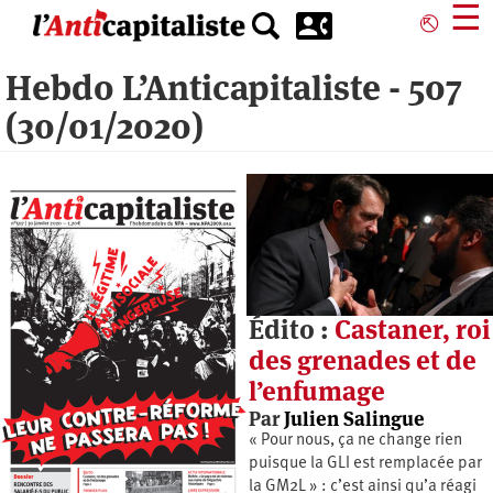
Aller
☰
⎋
au
contenu
Hebdo L’Anticapitaliste - 507
principal
(30/01/2020)
Édito :
Castaner, roi
des grenades et de
l’enfumage
Par
Julien Salingue
« Pour nous, ça ne change rien
puisque la GLI est remplacée par
la GM2L » : c’est ainsi qu’a réagi