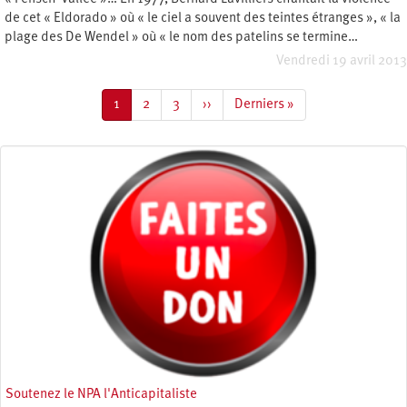
de cet « Eldorado » où « le ciel a souvent des teintes étranges », « la
plage des De Wendel » où « le nom des patelins se termine…
Vendredi 19 avril 2013
Pagination
Page
1
Page
2
Page
3
Page
››
Dernière
Derniers »
courante
suivante
page
Soutenez le NPA l'Anticapitaliste