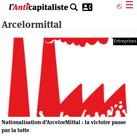
Aller
☰
⎋
au
contenu
Arcelormittal
principal
Entreprises
Nationalisation d’ArcelorMittal : la victoire passe
par la lutte