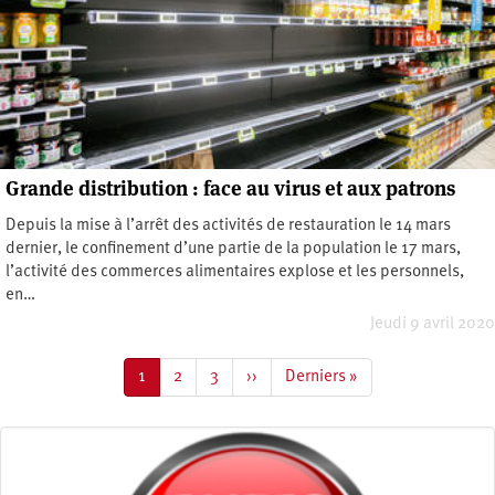
Grande distribution : face au virus et aux patrons
Depuis la mise à l’arrêt des activités de restauration le 14 mars
dernier, le confinement d’une partie de la population le 17 mars,
l’activité des commerces alimentaires explose et les personnels,
en…
Jeudi 9 avril 2020
Pagination
Page
1
Page
2
Page
3
Page
››
Dernière
Derniers »
courante
suivante
page