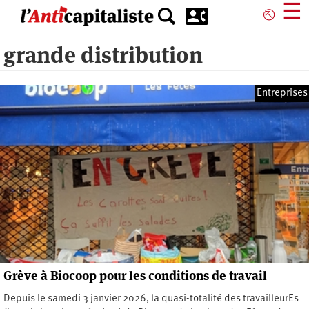
Aller
☰
⎋
au
contenu
grande distribution
principal
Entreprises
Grève à Biocoop pour les conditions de travail
Depuis le samedi 3 janvier 2026, la quasi-totalité des travailleurEs