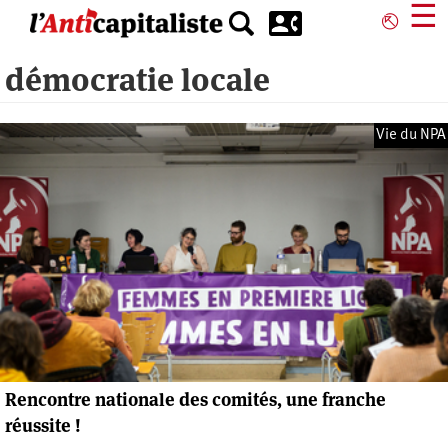
Aller
☰
⎋
au
contenu
démocratie locale
principal
Vie du NPA
Rencontre nationale des comités, une franche
réussite !