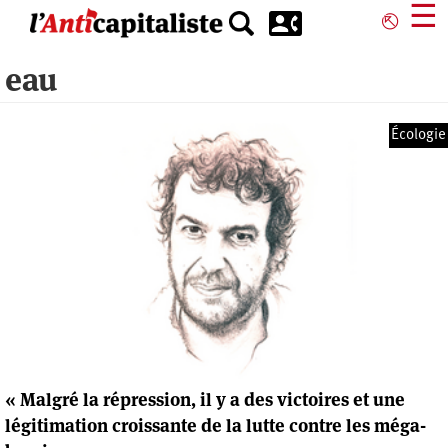
Aller
☰
⎋
au
contenu
eau
principal
Écologie
« Malgré la répression, il y a des victoires et une
légitimation croissante de la lutte contre les méga-