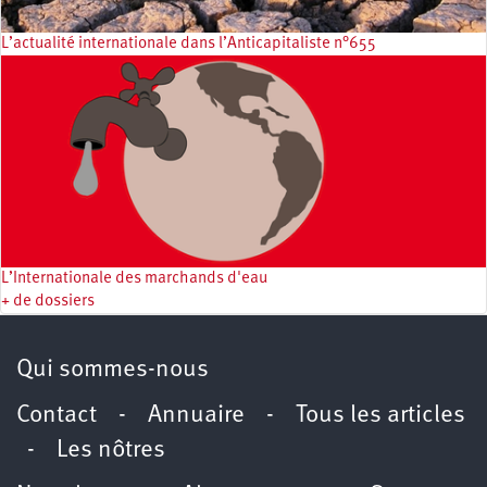
L’actualité internationale dans l’Anticapitaliste n°655
L’Internationale des marchands d'eau
+ de dossiers
Qui sommes-nous
Contact
-
Annuaire
-
Tous les articles
-
Les nôtres