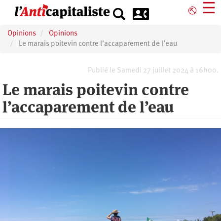
Aller
☰
⎋
au
contenu
Opinions
Opinions
principal
Le marais poitevin contre l’accaparement de l’eau
Publié le Samedi 27 juillet 2024 à 16h00.
Le marais poitevin contre
l’accaparement de l’eau