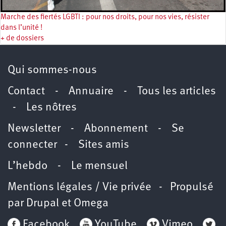
Marche des fiertés LGBTI : pour nos droits, pour nos vies, résister
dans l’unité !
+ de dossiers
Qui sommes-nous
Contact
-
Annuaire
-
Tous les articles
-
Les nôtres
Newsletter
-
Abonnement
-
Se
connecter
-
Sites amis
L’hebdo
-
Le mensuel
Mentions légales / Vie privée
- Propulsé
par
Drupal
et
Omega
Facebook
YouTube
Vimeo