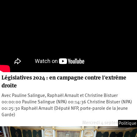
Législatives 2024 : en campagne contre l'extrême
droite
Avec Pauline Salingue, Raphaël Arnault et Christine Bistuer
00:00:00 Pauline Salingue (NPA) 00:14:36 Christine Bistuer (NPA)
00:25:30 Raphaël Arnault (Député NFP, porte-parole de la Jeune
Garde)
Mercredi 4 septembre 2024
Politique