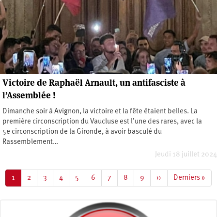
Victoire de Raphaël Arnault, un antifasciste à
l’Assemblée !
Dimanche soir à Avignon, la victoire et la fête étaient belles. La
première circonscription du Vaucluse est l’une des rares, avec la
5e circonscription de la Gironde, à avoir basculé du
Rassemblement…
Jeudi 18 juillet 2024
Pagination
Page
1
Page
2
Page
3
Page
4
Page
5
Page
6
Page
7
Page
8
Page
9
Page
››
Dernière
Derniers »
courante
suivante
page