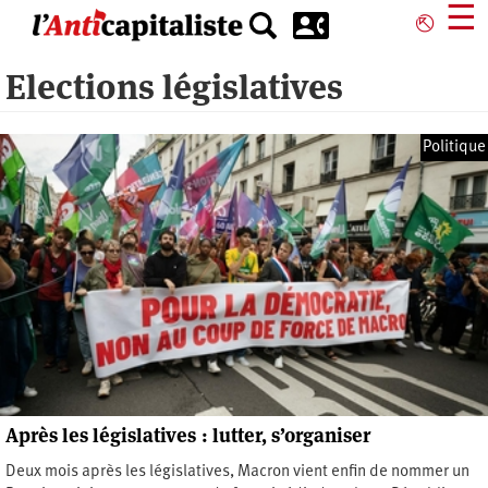
Aller
☰
⎋
au
contenu
Elections législatives
principal
Politique
Après les législatives : lutter, s’organiser
Deux mois après les législatives, Macron vient enfin de nommer un