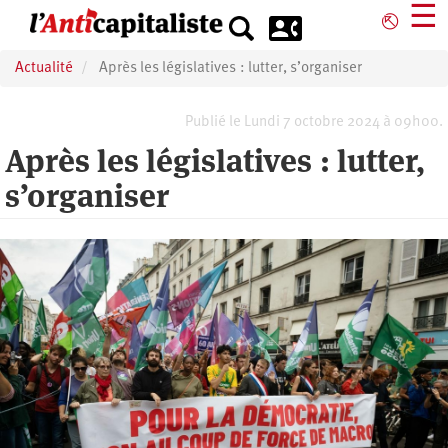
Aller
☰
⎋
au
contenu
Actualité
Après les législatives : lutter, s’organiser
principal
Publié le Lundi 7 octobre 2024 à 09h00.
Après les législatives : lutter,
s’organiser