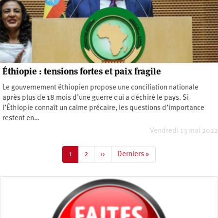
Éthiopie : tensions fortes et paix fragile
Le gouvernement éthiopien propose une conciliation nationale
après plus de 18 mois d’une guerre qui a déchiré le pays. Si
l’Éthiopie connaît un calme précaire, les questions d’importance
restent en…
Vendredi 13 mai 2022
Pagination
Page
1
Page
2
Page
››
Dernière
Derniers »
courante
suivante
page