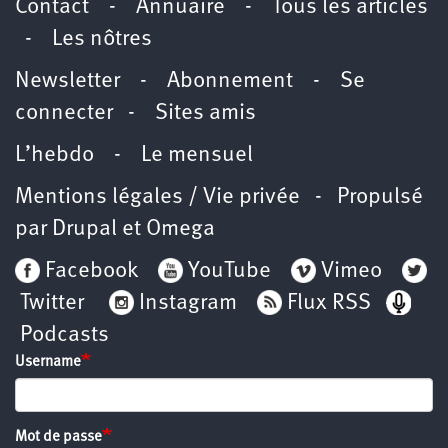
Contact
-
Annuaire
-
Tous les articles
-
Les nôtres
Newsletter
-
Abonnement
-
Se
connecter
-
Sites amis
L’hebdo
-
Le mensuel
Mentions légales / Vie privée
- Propulsé
par
Drupal
et
Omega
Facebook
YouTube
Vimeo
Twitter
Instagram
Flux RSS
Podcasts
Username
Mot de passe