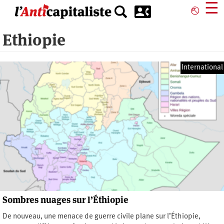
Aller
☰
⎋
au
contenu
Ethiopie
principal
International
Sombres nuages sur l’Éthiopie
De nouveau, une menace de guerre civile plane sur l’Éthiopie,