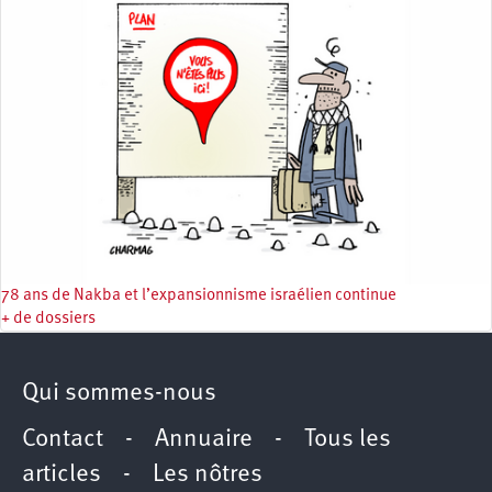
78 ans de Nakba et l’expansionnisme israélien continue
+ de dossiers
Qui sommes-nous
Contact
-
Annuaire
-
Tous les
articles
-
Les nôtres