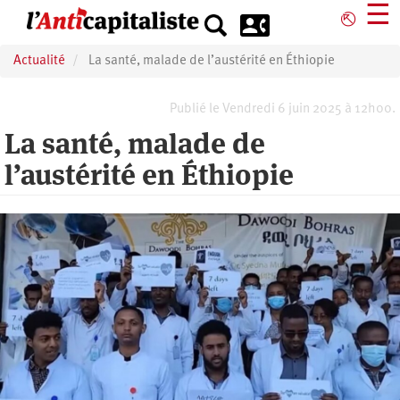
Aller
☰
⎋
au
contenu
Actualité
La santé, malade de l’austérité en Éthiopie
principal
Publié le Vendredi 6 juin 2025 à 12h00.
La santé, malade de
l’austérité en Éthiopie