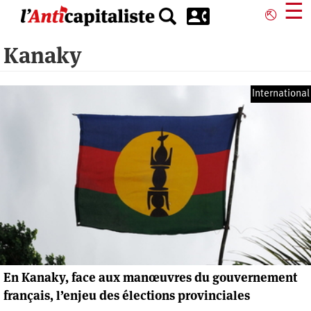
Aller
☰
⎋
au
contenu
Kanaky
principal
International
En Kanaky, face aux manœuvres du gouvernement
français, l’enjeu des élections provinciales