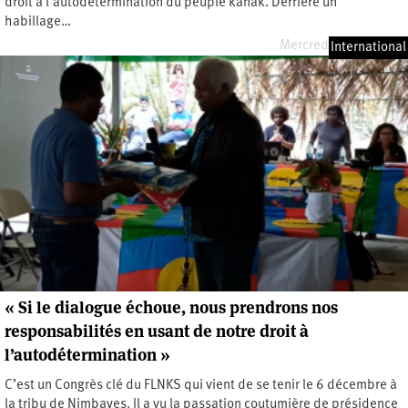
droit à l’autodétermination du peuple kanak. Derrière un
habillage…
Mercredi 4 mars 2026
International
« Si le dialogue échoue, nous prendrons nos
responsabilités en usant de notre droit à
l’autodétermination »
C’est un Congrès clé du FLNKS qui vient de se tenir le 6 décembre à
la tribu de Nimbayes. Il a vu la passation coutumière de présidence