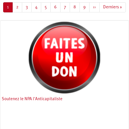
Pagination
Page
1
Page
2
Page
3
Page
4
Page
5
Page
6
Page
7
Page
8
Page
9
Page
››
Dernière
Derniers »
courante
suivante
page
Soutenez le NPA l'Anticapitaliste