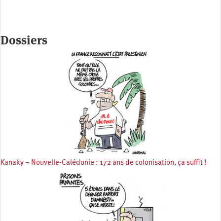
Dossiers
Kanaky – Nouvelle-Calédonie : 172 ans de colonisation, ça suffit !