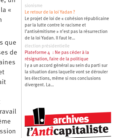
hé, un
sionisme
la «
Le retour de la loi Yadan ?
Le projet de loi de « cohésion républicaine
n
par la lutte contre le racisme et
l’antisémitisme » n’est pas la résurrection
de la loi Yadan. Il faut le…
ps que
élection présidentielle
ses de
Plateforme 4 : Ne pas céder à la
résignation, faire de la politique
taines
l y a un accord général au sein du parti sur
et
la situation dans laquelle vont se dérouler
les élections, même si nos conclusions
it
divergent. La…
t
ravail
tème
ession