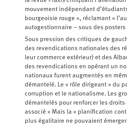
la revue
Praxis
critiquant l’aliénation
mouvement indépendant d’étudiants 
bourgeoisie rouge », réclamant « l’au
autogestionnaire – sous des posters
Sous pression des critiques de gau
des revendications nationales des ré
leur commerce extérieur) et des Alban
des revendications en opérant un nou
nationaux furent augmentés en mêm
démantelé. Le « rôle dirigeant » du par
corruption et le nationalisme. Les gr
démantelés pour renforcer les droits 
associé » Mais la « planification co
plus égalitaire ne pouvaient émerger