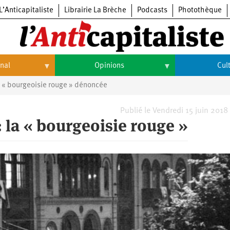
L’Anticapitaliste
Librairie La Brèche
Podcasts
Photothèque
onal
Opinions
Cul
a « bourgeoisie rouge » dénoncée
Opinions
Culture
Histoire
Arts
Publié le Vendredi 15 juin 2018
: la « bourgeoisie rouge »
Cinéma
Expositions
Livres
Musique