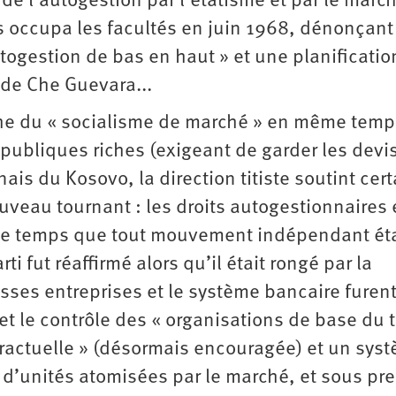
 de l’autogestion par l’étatisme et par le marc
occupa les facultés en juin 1968, dénonçant 
togestion de bas en haut » et une planificatio
 de Che Guevara...
che du « socialisme de marché » en même tem
publiques riches (exigeant de garder les devi
ais du Kosovo, la direction titiste soutint cer
veau tournant : les droits autogestionnaires 
e temps que tout mouvement indépendant éta
ti fut réaffirmé alors qu’il était rongé par la
osses entreprises et le système bancaire furen
et le contrôle des « organisations de base du t
ntractuelle » (désormais encouragée) et un sys
 d’unités atomisées par le marché, et sous pr