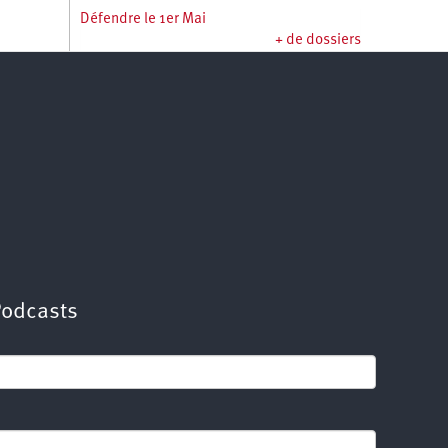
Défendre le 1er Mai
+ de dossiers
Podcasts