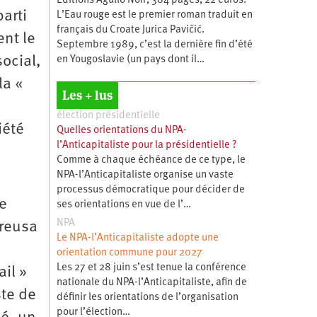
Éditions Agullo Noir, 384 pages, 22 euros.
arti
L’Eau rouge est le premier roman traduit en
français du Croate Jurica Pavičić.
ent le
Septembre 1989, c’est la dernière fin d’été
social,
en Yougoslavie (un pays dont il…
la «
Les + lus
élection présidentielle
iété
Quelles orientations du NPA-
l’Anticapitaliste pour la présidentielle ?
Comme à chaque échéance de ce type, le
NPA-l’Anticapitaliste organise un vaste
processus démocratique pour décider de
e
ses orientations en vue de l’…
NPA
creusa
Le NPA-l’Anticapitaliste adopte une
orientation commune pour 2027
Les 27 et 28 juin s’est tenue la conférence
il »
nationale du NPA-l’Anticapitaliste, afin de
ste de
définir les orientations de l’organisation
pour l’élection…