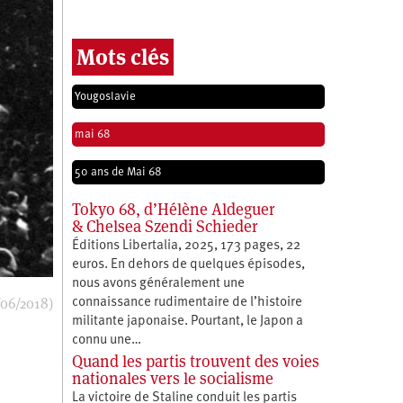
Mots clés
Yougoslavie
mai 68
50 ans de Mai 68
Tokyo 68, d’Hélène Aldeguer
& Chelsea Szendi Schieder
Éditions Libertalia, 2025, 173 pages, 22
euros. En dehors de quelques épisodes,
nous avons généralement une
/06/2018)
connaissance rudimentaire de l’histoire
militante japonaise. Pourtant, le Japon a
connu une…
Quand les partis trouvent des voies
nationales vers le socialisme
La victoire de Staline conduit les partis