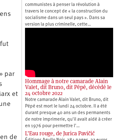
communistes à penser la révolution à
travers le concept de « la construction du
iens
socialisme dans un seul pays ». Dans sa
version la plus criminelle, cette…
fut
» par
Hommage à notre camarade Alain
s
Valet, dit Bruno, dit Pépé, décédé le
24 octobre 2022
arx et
Notre camarade Alain Valet, dit Bruno, dit
 une
Pépé est mort le lundi 24 octobre. Il a été
durant presque 40 ans un des permanents
e
de notre imprimerie, qu'il avait aidé à créer
en 1976 pour permettre l'…
L’Eau rouge, de Jurica Pavičić
ien de