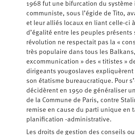
1968 fut une bifurcation du système i
communiste, sous l’égide de Tito, avai
et leur alliés locaux en liant celle-ci
d’égalité entre les peuples présents s
révolution ne respectait pas la « con
très populaire dans tous les Balkans,
excommunication » des « titistes » d
dirigeants yougoslaves expliquèrent 
son étatisme bureaucratique. Pour s’e
décidèrent en 1950 de généraliser u
de la Commune de Paris, contre Stalin
remise en cause du parti unique en t
planification -administrative.
Les droits de gestion des conseils ouv