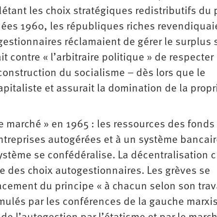
étant les choix stratégiques redistributifs du p
ées 1960, les républiques riches revendiquai
gestionnaires réclamaient de gérer le surplus 
 contre « l’arbitraire politique » de respecter 
 construction du socialisme – dès lors que le
italiste et assurait la domination de la propr
de marché » en 1965 : les ressources des fonds
ntreprises autogérées et à un système bancair
stème se confédéralise. La décentralisation 
ce des choix autogestionnaires. Les grèves se
acement du principe « à chacun selon son trava
imulés par les conférences de la gauche marxi