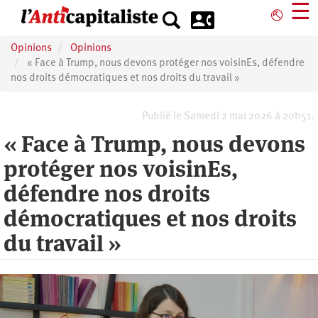
Aller
☰
⎋
au
contenu
Opinions
Opinions
principal
« Face à Trump, nous devons protéger nos voisinEs, défendre
nos droits démocratiques et nos droits du travail »
Publié le Samedi 2 mai 2026 à 20h51.
« Face à Trump, nous devons
protéger nos voisinEs,
défendre nos droits
démocratiques et nos droits
du travail »