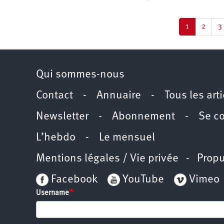
Pagination
Page
1
Page
2
P
3
courante
Qui sommes-nous
Contact
-
Annuaire
-
Tous les art
Newsletter
-
Abonnement
-
Se c
L’hebdo
-
Le mensuel
Mentions légales / Vie privée
- Propu
Facebook
YouTube
Vimeo
Username