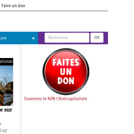
Faire un don
OK
ture
ational
Soutenez le NPA l'Anticapitaliste
e sur
e
i 27