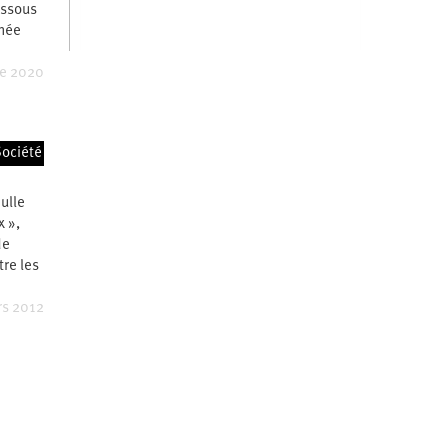
essous
gnée
e 2020
x
ociété
nulle
x »,
de
re les
rs 2012