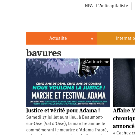
NPA - L’Anticapitaliste
Aller
au
contenu
principal
Actualité
Internati
bavures
Actualité
International
Antiracisme
Politique
Brésil
Entreprises
Chine
Oppressions
Entreprises
États-
Unis
Économie
Automobile
Oppressions
Continents
Justice et vérité pour Adama !
Affaire 
Écologie
Aéronautique
Antiracisme
Continents
chroniqu
Samedi 17 juillet aura lieu, à Beaumont-
sur-Oise (Val d’Oise), la marche annuelle
annoncé
Éducation
Commerce
Féminisme
Afrique
commémorant le meurtre d’Adama Traoré,
« Cachez ce