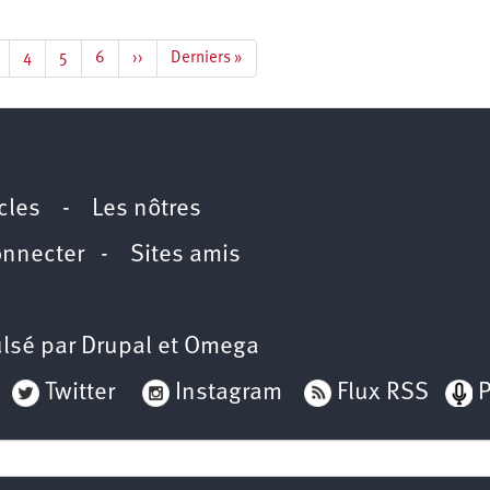
age
Page
4
Page
5
Page
6
Page
››
Dernière
Derniers »
suivante
page
icles
-
Les nôtres
onnecter
-
Sites amis
lsé par
Drupal
et
Omega
Twitter
Instagram
Flux RSS