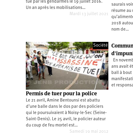
tué par les gendarmes le 19 juillet 2016.
saurais voi
Santé
Hôpitaux
LGBTI
Amérique
Un an après les mobilisations…
du
résume au 
Nord
Mardi 13 juillet 2021
qu’alimente
Vidéos
SNCF
Amérique
latine
2018 autour
nom de…
Dans
Services
Asie
mon
publics
département
Europe
Communi
Société
d'impuni
Moyen-
Orient
En novembr
ans avait é
Océanie
ball à bout
manifestati
et responsa
Permis de tuer pour la police
Le 21 avril, Amine Bentounsi est abattu
d’une balle dans le dos par des policiers
qui le poursuivaient à Noisy-le-Sec (Seine-
Saint-Denis). Le 25 avril, le policier auteur
du coup de feu mortel est…
Samedi 19 mai 2012