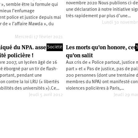
novembre 2020 Nous publions ci-d
r », semble être la formule qui
une déclaration à notre initiative si
mieux l’enfumage
très rapidement par plus d'une…
nt police et justice depuis mai
Lundi 30 novembr
 de « l’affaire Mawda », du
Mercredi 17 février 2021
qué du NPA. assez
Les morts qu’on honore, ceu
Société
S
té policière !
qu’on salit
e 2007, un lycéen âgé de 16
Aux cris de « Police partout, justice 
té éborgné par un tir de flash-
part » et « Pas de justice, pas de pai
 portant, pendant une
200 personnes (dont une trentaine 
on contre la loi LRU (« libertés
membres du NPA) ont manifesté cont
bilités des universités »).Ce…
violences policières à Paris,…
Jeudi 5 avril 2012
Jeudi 29 ma