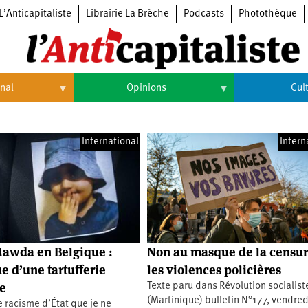
L’Anticapitaliste
Librairie La Brèche
Podcasts
Photothèque
onal
Opinions
Cul
Opinions
Culture
International
Intern
Histoire
Arts
Cinéma
Expositions
Livres
Mawda en Belgique :
Non au masque de la censur
Musique
e d’une tartufferie
les violences policières
e
Texte paru dans Révolution socialist
(Martinique) bulletin N°177, vendred
 racisme d’État que je ne