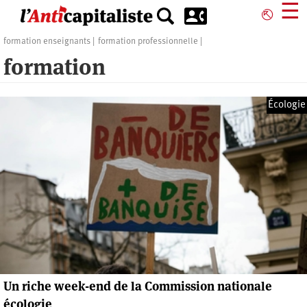
Aller
☰
⎋
au
contenu
formation enseignants
formation professionnelle
principal
formation
Écologie
Un riche week-end de la Commission nationale
écologie