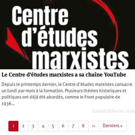
Le Centre d’études marxistes a sa chaîne YouTube
Depuis le printemps dernier, le Centre d’études marxistes consacre
un lundi par mois à la formation. Plusieurs thèmes historiques et
politiques ont déjà été abordés, comme le Front populaire de
1936…
Samedi 8 février 2025
Pagination
Page
1
Page
2
Page
3
Page
4
Page
5
Page
6
Page
7
Page
8
Page
››
Dernière
Derniers »
courante
suivante
page