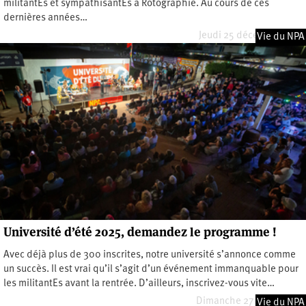
militantEs et sympathisantEs à Rotographie. Au cours de ces
dernières années…
Jeudi 25 décembre 2025
Vie du NPA
Université d’été 2025, demandez le programme !
Avec déjà plus de 300 inscrites, notre université s’annonce comme
un succès. Il est vrai qu’il s’agit d’un événement immanquable pour
les militantEs avant la rentrée. D’ailleurs, inscrivez-vous vite…
Dimanche 27 juillet 2025
Vie du NPA