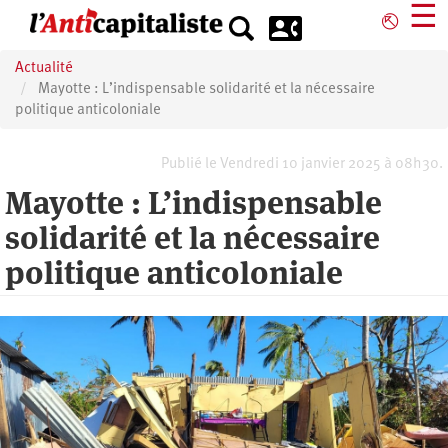
Aller
☰
⎋
au
contenu
Actualité
principal
Mayotte : L’indispensable solidarité et la nécessaire
politique anticoloniale
Publié le Vendredi 10 janvier 2025 à 08h30.
Mayotte : L’indispensable
solidarité et la nécessaire
politique anticoloniale