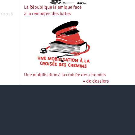
La République islamique face
à la remontée des luttes
er 2026
Une mobilisation à la croisée des chemins
+ de dossiers