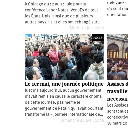
déléguéEs 
à Chicago du 12 au 14 juin pour la
Santé
Hôpitaux
LGBTI
Amérique
du
s’y sont réu
conférence Labor Notes. VenuEs de tout
Nord
orientation
les États-Unis, ainsi que de plusieurs
Vidéos
SNCF
Amérique
latine
autres pays, ils et elles ont échangé sur…
Mardi 16 juin 2026
Dans
Services
Asie
mon
publics
département
Social
Europe
Moyen-
Orient
Océanie
Le 1er mai, une journée politique
Assises d
travaille
Jusqu’à aujourd’hui, aucun gouvernement
n’avait remis en cause le caractère chômé
nécessai
de cette journée, pas même le
Les Assises
gouvernement de Pétain qui avait pourtant
sont tenues
transformé la « journée internationale de…
consécutive
Dimanche 26 avril 2026
18 mars 20