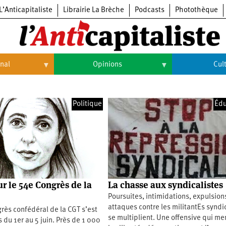
L’Anticapitaliste
Librairie La Brèche
Podcasts
Photothèque
onal
Opinions
Cul
Opinions
Culture
Politique
Édu
Histoire
Arts
Cinéma
Expositions
Livres
ur le 54e Congrès de la
La chasse aux syndicalistes
Musique
Poursuites, intimidations, expulsions
attaques contre les militantEs synd
rès confédéral de la CGT s’est
se multiplient. Une offensive qui m
s du 1er au 5 juin. Près de 1 000