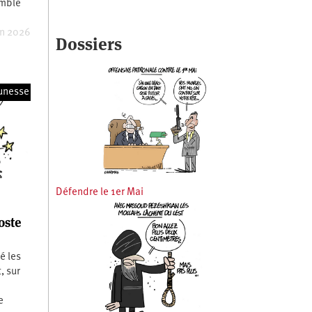
emble
in 2026
Dossiers
unesse
Défendre le 1er Mai
oste
é les
, sur
e