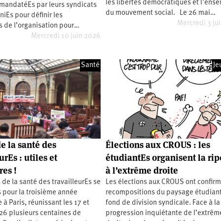
les libertés démocratiques et l’ens
mandatéEs par leurs syndicats
du mouvement social. Le 26 mai…
niEs pour définir les
Mercredi 3 ju
s de l’organisation pour…
Mercredi 10 juin 2026
Santé
Je
e la santé des
Élections aux CROUS : les
urEs : utiles et
étudiantEs organisent la rip
res !
à l’extrême droite
 de la santé des travailleurEs se
Les élections aux CROUS ont confirm
 pour la troisième année
recompositions du paysage étudiant
 à Paris, réunissant les 17 et
fond de division syndicale. Face à la
26 plusieurs centaines de
progression inquiétante de l’extrêm