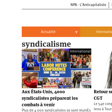
NPA - L’Anticapitaliste
Aller
au
contenu
principal
Actualité
Internati
syndicalisme
Actualité
International
International
Politique
Brésil
Entreprises
Chine
Oppressions
Entreprises
États-
Unis
Économie
Automobile
Oppressions
Continents
Aux États-Unis, 4000
Retour s
Écologie
Aéronautique
Antiracisme
Continents
syndicalistes préparent les
CGT
combats à venir
Le 54e cong
Éducation
Commerce
Féminisme
Afrique
tenu à Tour
Plus de 4 000 syndicalistes se sont réuniEs