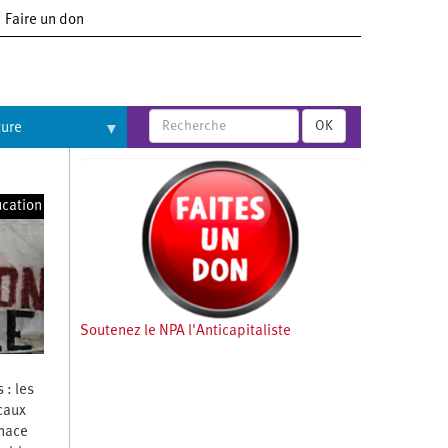
Faire un don
OK
ture
cation
Soutenez le NPA l'Anticapitaliste
 : les
icaux
enace