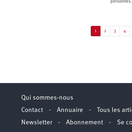
personnes.
Pagination
Page
1
Page
2
Page
3
Pag
4
courante
Qui sommes-nous
Contact
-
Annuaire
-
Tous les art
Newsletter
-
Abonnement
-
Se c