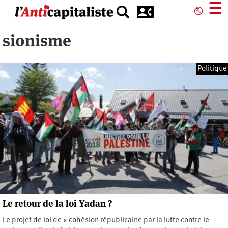
Aller
☰
⎋
au
contenu
sionisme
principal
Politique
Le retour de la loi Yadan ?
Le projet de loi de « cohésion républicaine par la lutte contre le