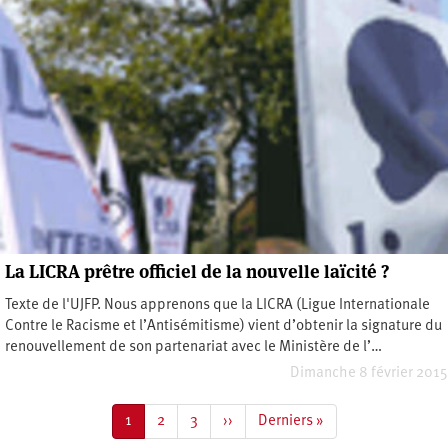
La LICRA prêtre officiel de la nouvelle laïcité ?
Texte de l'UJFP. Nous apprenons que la LICRA (Ligue Internationale
Contre le Racisme et l’Antisémitisme) vient d’obtenir la signature du
renouvellement de son partenariat avec le Ministère de l’…
Dimanche 8 février 2015
Pagination
Page
1
Page
2
Page
3
Page
››
Dernière
Derniers »
courante
suivante
page