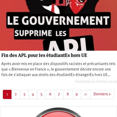
Fin des APL pour les étudiantEs hors UE
Après avoir mis en place des dispositifs racistes et précarisants tels
que « Bienvenue en France », le gouvernement décide encore une
fois de s’attaquer aux droits des étudiantEs étrangerEs hors UE…
Vendredi 20 février 2026
Pagination
Page
1
Page
2
Page
3
Page
4
Page
5
Page
6
Page
7
Page
8
Page
9
Page
››
Dernière
Derniers »
courante
suivante
page