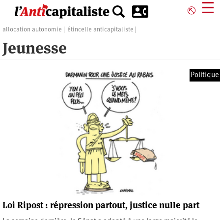
Aller
☰
⎋
au
contenu
allocation autonomie
étincelle anticapitaliste
principal
Jeunesse
Politique
Loi Ripost : répression partout, justice nulle part