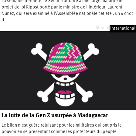
La semaine dernière, le Sénat a adopté à une large majorité le
projet de loi Ripost porté par le ministre de l’Intérieur, Laurent
Nunez, qui sera examiné à l’Assemblée nationale cet été : un « choc
d…
Mercredi 3 juin 2026
International
La lutte de la Gen Z usurpée à Madagascar
Le bilan n’est guère reluisant pour les militaires qui ont pris le
pouvoir en se présentant comme les protecteurs du peuple