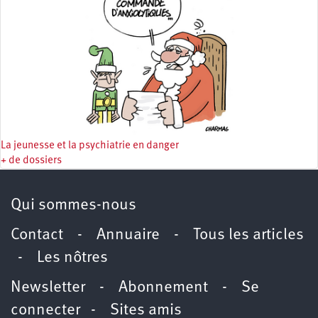
La jeunesse et la psychiatrie en danger
+ de dossiers
Qui sommes-nous
Contact
-
Annuaire
-
Tous les articles
-
Les nôtres
Newsletter
-
Abonnement
-
Se
connecter
-
Sites amis