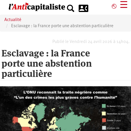
Aller
☰
⎋
au
contenu
Actualité
principal
Esclavage : la France porte une abstention particulière
Publié le Vendredi 24 avril 2026 à 14h04.
Esclavage : la France
porte une abstention
particulière