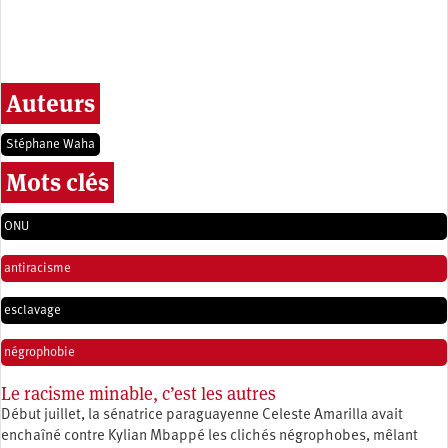
Auteurs
Stéphane Waha
Mots clés
ONU
antiracisme
esclavage
négrophobie
Le racisme minable, c’est les autres
Début juillet, la sénatrice paraguayenne Celeste Amarilla avait
enchaîné contre Kylian Mbappé les clichés négrophobes, mêlant