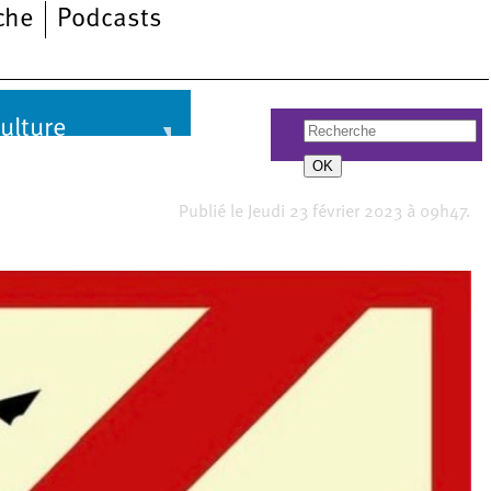
che
Podcasts
Actualité
Fermeture du bar
ulture
OK
re
Publié le Jeudi 23 février 2023 à 09h47.
ma
sitions
s
que