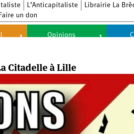
taliste
L’Anticapitaliste
Librairie La Brè
Faire un don
l
Opinions
C
Opinions
Cultu
Histoire
Arts
 Citadelle à Lille
Ciné
Expo
Livre
Musi