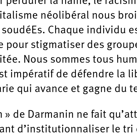
er perdurer la haine, le raci
pitalisme néolibéral nous bro
 soudéEs. Chaque individu est
e pour stigmatiser des group
loitée. Nous sommes tous hum
est impératif de défendre la li
arie qui avance et gagne du te
n » de Darmanin ne fait qu’att
ant d’institutionnaliser le tr