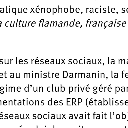
matique xénophobe, raciste, 
a culture flamande, français
sur les réseaux sociaux, la m
t au ministre Darmanin, la fe
gime d’un club privé géré pa
entations des ERP (établiss
seaux sociaux avait fait l’obj