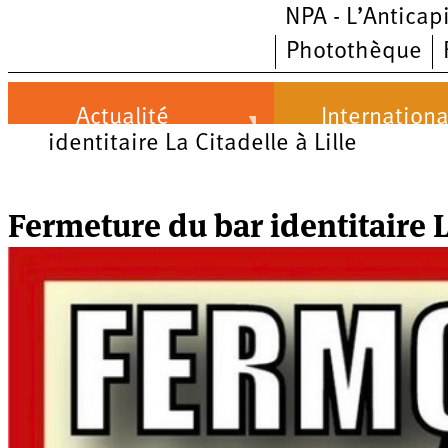
NPA - L’Anticapi
Aller
Photothèque
au
contenu
Actualité
Internationa
principal
identitaire La Citadelle à Lille
Actualité
International
Politique
Brésil
Fermeture du bar identitaire La
Entreprises
Chine
Oppressions
Entreprises
États-
Unis
Économie
Automobile
Oppressions
Continents
Écologie
Aéronautique
Antiracisme
Continents
Éducation
Commerce
Féminisme
Afrique