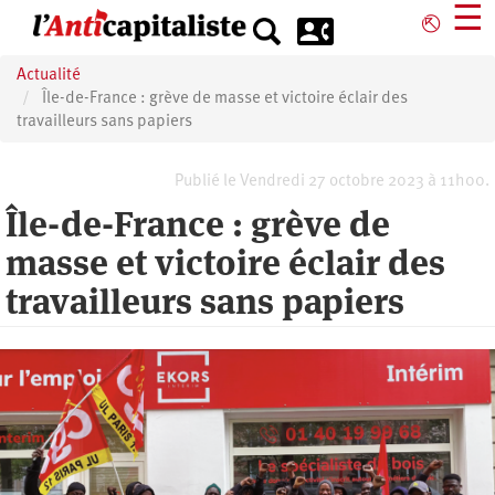
Aller
☰
⎋
au
contenu
Actualité
principal
Île-de-France : grève de masse et victoire éclair des
travailleurs sans papiers
Publié le Vendredi 27 octobre 2023 à 11h00.
Île-de-France : grève de
masse et victoire éclair des
travailleurs sans papiers