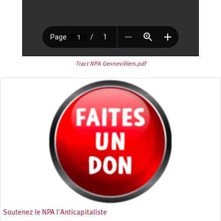
Tract NPA Gennevilliers.pdf
Soutenez le NPA l'Anticapitaliste