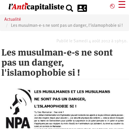
Aller
☰
⎋
au
contenu
Actualité
principal
Les musulman-e-s ne sont pas un danger, l'islamophobie si !
Publié le Samedi 4 août 2012 à 19h50.
Les musulman-e-s ne sont
pas un danger,
l'islamophobie si !