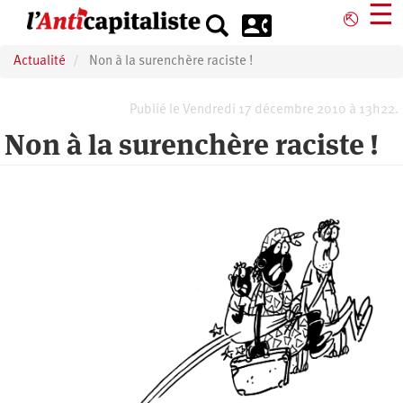
Aller
☰
⎋
au
contenu
Actualité
Non à la surenchère raciste !
principal
Publié le Vendredi 17 décembre 2010 à 13h22.
Non à la surenchère raciste !